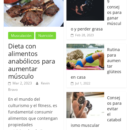
9
consej
os para
ganar
múscul
o y perder grasa
Feb 28, 2023
Musculación
Nutrición
Dieta con
Rutina
alimentos
para
anabólicos para
aumen
tar
aumentar
glúteos
músculo
en casa
Mar 2, 2023
Kevin
Jul 1, 2022
Bravo
Consej
En el mundo del
os para
culturismo y el fitness, es
evitar
fundamental consumir
el
alimentos que contengan
catabol
propiedades
ismo muscular