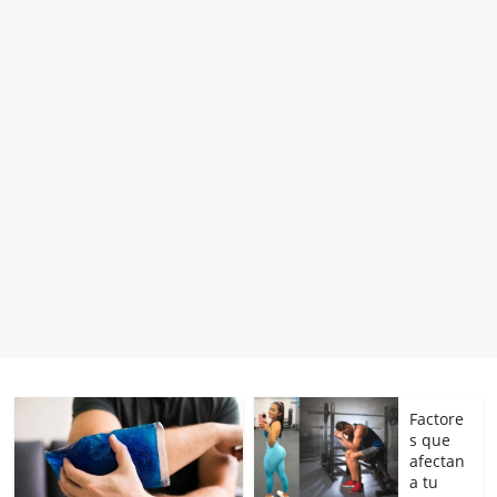
Factore
s que
afectan
a tu