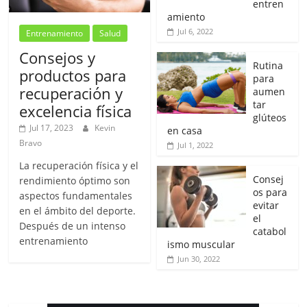
entren
amiento
Jul 6, 2022
Entrenamiento
Salud
Consejos y
Rutina
productos para
para
recuperación y
aumen
tar
excelencia física
glúteos
Jul 17, 2023
Kevin
en casa
Bravo
Jul 1, 2022
La recuperación física y el
Consej
rendimiento óptimo son
os para
aspectos fundamentales
evitar
en el ámbito del deporte.
el
Después de un intenso
catabol
entrenamiento
ismo muscular
Jun 30, 2022